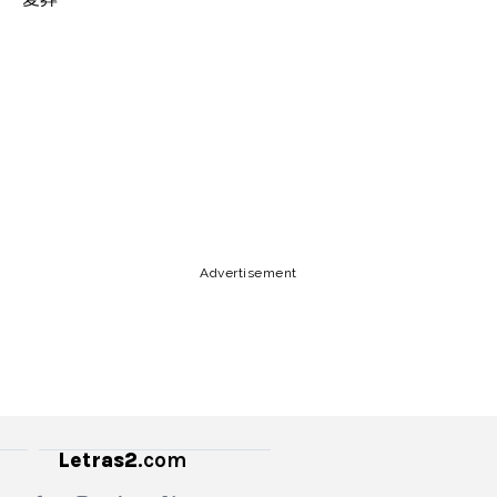
Lyrics, Letras, Paroles, Deutsche, Letras, Testi,Тексты,
Texty, Norske, Текстови, Versuri, Persian, Liricí, Lirik,
Nederlandse, Tagalog
Copy URL
Email
Facebook
Advertisement
Letras2
.com