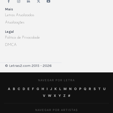
Mais
Letras Atualizadas
Atualizações
Legal
Politica de Privacidade
DMCA
© Letras2.com 2015 - 2026
NAVEGAR POR LETRA
A
B
C
D
E
F
G
H
I
J
K
L
M
N
O
P
Q
R
S
T
U
V
W
X
Y
Z
#
NAVEGAR POR ARTISTAS