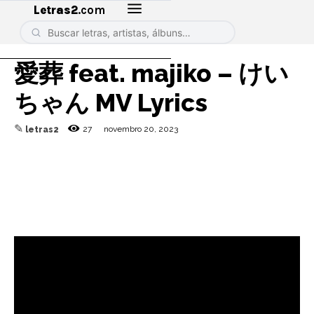
Letras2
.com
愛葬 feat. majiko – けい
ちゃん MV Lyrics
✎
27
novembro 20, 2023
letras2