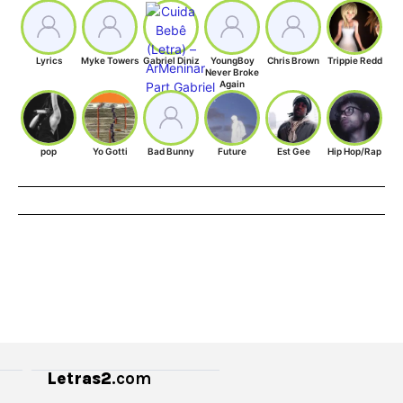
Lyrics
Myke Towers
Gabriel Diniz
YoungBoy
Chris Brown
Trippie Redd
Never Broke
Again
pop
Yo Gotti
Bad Bunny
Future
Est Gee
Hip Hop/Rap
Letras2
.com