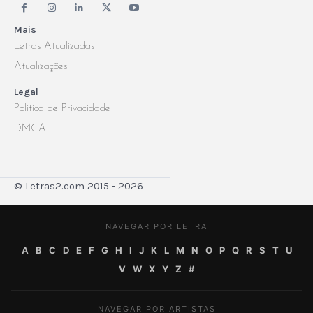
Mais
Letras Atualizadas
Atualizações
Legal
Politica de Privacidade
DMCA
© Letras2.com 2015 - 2026
NAVEGAR POR LETRA
A
B
C
D
E
F
G
H
I
J
K
L
M
N
O
P
Q
R
S
T
U
V
W
X
Y
Z
#
NAVEGAR POR ARTISTAS