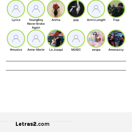
Lyrics
YoungBoy
Anitta
pop
Arm's Length
Trap
Never Broke
Again
#musica
Anne-Marie
La Joaqui
MUSIC
aespa
Amenazzy
Letras2
.com