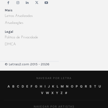
Mais
Letras Atualizadas
Atualizações
Legal
Politica de Privacidade
DMCA
© Letras2.com 2015 - 2026
NAVEGAR POR LETRA
A
B
C
D
E
F
G
H
I
J
K
L
M
N
O
P
Q
R
S
T
U
V
W
X
Y
Z
#
NAVEGAR POR ARTISTAS