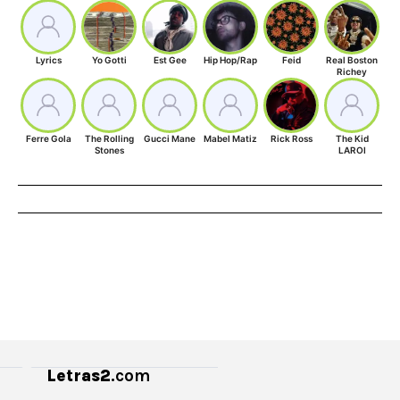
Lyrics
Yo Gotti
Est Gee
Hip Hop/Rap
Feid
Real Boston
Richey
Ferre Gola
The Rolling
Gucci Mane
Mabel Matiz
Rick Ross
The Kid
Stones
LAROI
Letras2
.com