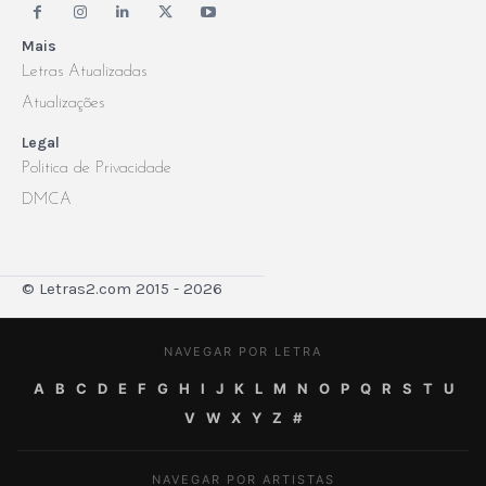
Mais
Letras Atualizadas
Atualizações
Legal
Politica de Privacidade
DMCA
© Letras2.com 2015 - 2026
NAVEGAR POR LETRA
A
B
C
D
E
F
G
H
I
J
K
L
M
N
O
P
Q
R
S
T
U
V
W
X
Y
Z
#
NAVEGAR POR ARTISTAS