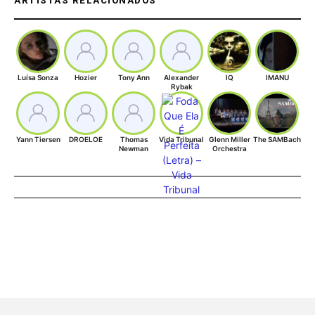
ARTISTAS RELACIONADOS
Luísa Sonza
Hozier
Tony Ann
Alexander
IQ
IMANU
Rybak
Yann Tiersen
DROELOE
Thomas
Vida Tribunal
Glenn Miller
The SAMBach
Newman
Orchestra