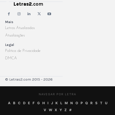
Letras2
.com
Mais
Letras Atualizadas
Atualizações
Legal
Politica de Privacidade
DMCA
© Letras2.com 2015 - 2026
NAVEGAR POR LETRA
A
B
C
D
E
F
G
H
I
J
K
L
M
N
O
P
Q
R
S
T
U
V
W
X
Y
Z
#