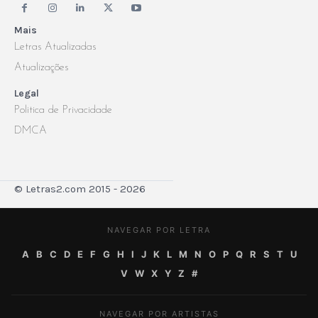
Mais
Letras Atualizadas
Atualizações
Legal
Politica de Privacidade
DMCA
© Letras2.com 2015 - 2026
NAVEGAR POR LETRA
A
B
C
D
E
F
G
H
I
J
K
L
M
N
O
P
Q
R
S
T
U
V
W
X
Y
Z
#
NAVEGAR POR ARTISTAS