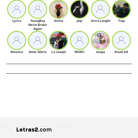
Lyrics
YoungBoy
Anitta
pop
Arm's Length
Trap
Never Broke
Again
#musica
Anne-Marie
La Joaqui
MUSIC
aespa
Anuel AA
Letras2
.com