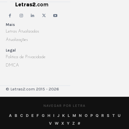
Letras2
.com
Mais
Letras Atualizadas
Atualizações
Legal
Politica de Privacidade
DMCA
© Letras2.com 2015 - 2026
NAVEGAR POR LETRA
A
B
C
D
E
F
G
H
I
J
K
L
M
N
O
P
Q
R
S
T
U
V
W
X
Y
Z
#