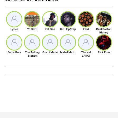
ARTISTAS RELACIONADOS
Lyrics
Yo Gotti
Est Gee
Hip Hop/Rap
Feid
Real Boston
Richey
Ferre Gola
The Rolling
Gucci Mane
Mabel Matiz
The Kid
Rick Ross
Stones
LAROI