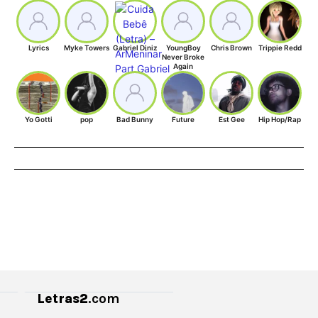
Lyrics
Myke Towers
Gabriel Diniz
YoungBoy
Chris Brown
Trippie Redd
Never Broke
Again
Yo Gotti
pop
Bad Bunny
Future
Est Gee
Hip Hop/Rap
Letras2
.com