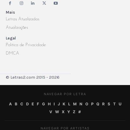
Mais
Letras Atualizadas
Atualizações
Legal
Politica de Privacidade
DMCA
© Letras2.com 2015 - 2026
NAVEGAR POR LETRA
A
B
C
D
E
F
G
H
I
J
K
L
M
N
O
P
Q
R
S
T
U
V
W
X
Y
Z
#
NAVEGAR POR ARTISTAS