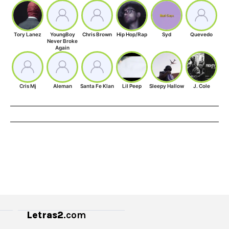
Tory Lanez
YoungBoy
Chris Brown
Hip Hop/Rap
Syd
Quevedo
Never Broke
Again
Cris Mj
Aleman
Santa Fe Klan
Lil Peep
Sleepy Hallow
J. Cole
Letras2
.com