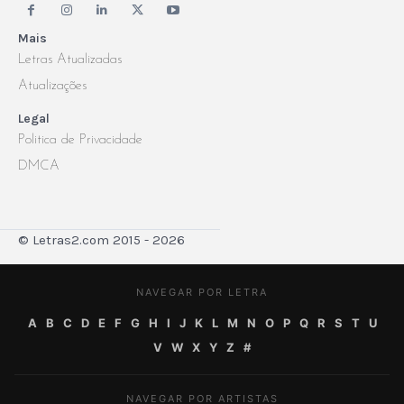
Mais
Letras Atualizadas
Atualizações
Legal
Politica de Privacidade
DMCA
© Letras2.com 2015 - 2026
NAVEGAR POR LETRA
A
B
C
D
E
F
G
H
I
J
K
L
M
N
O
P
Q
R
S
T
U
V
W
X
Y
Z
#
NAVEGAR POR ARTISTAS