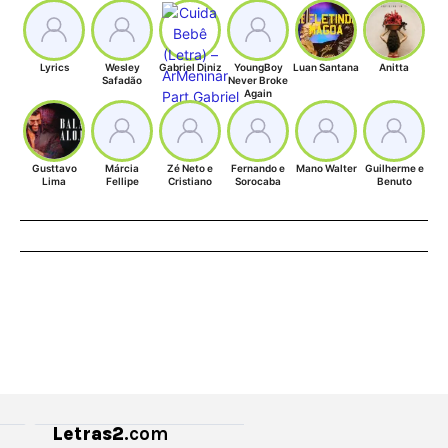
Lyrics
Wesley
Gabriel Diniz
YoungBoy
Luan Santana
Anitta
Safadão
Never Broke
Again
Gusttavo
Márcia
Zé Neto e
Fernando e
Mano Walter
Guilherme e
Lima
Fellipe
Cristiano
Sorocaba
Benuto
Letras2
.com