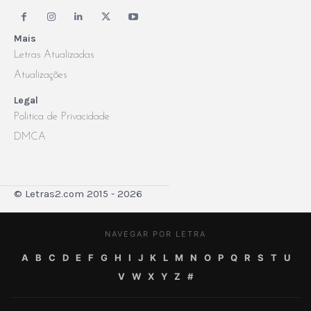
Mais
Letras Atualizadas
Atualizações
Legal
Politica de Privacidade
DMCA
© Letras2.com 2015 - 2026
NAVEGAR POR LETRA
A
B
C
D
E
F
G
H
I
J
K
L
M
N
O
P
Q
R
S
T
U
V
W
X
Y
Z
#