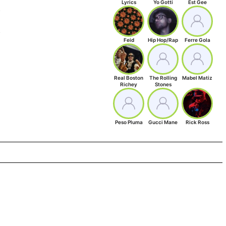
Lyrics
Yo Gotti
Est Gee
Feid
Hip Hop/Rap
Ferre Gola
Real Boston
The Rolling
Mabel Matiz
Richey
Stones
Peso Pluma
Gucci Mane
Rick Ross