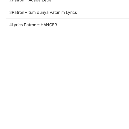
3
Patron – tüm dünya vatanım Lyrics
4
Lyrics Patron – HANÇER