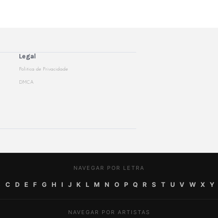
Legal
Politica de Privacidade
DMCA
NAVEGAR POR LETRA
B
C
D
E
F
G
H
I
J
K
L
M
N
O
P
Q
R
S
T
U
V
W
X
Y
NAVEGAR POR ARTISTAS