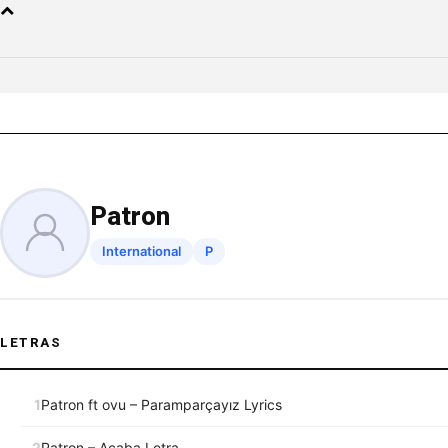
Patron
International
P
LETRAS
1
Patron ft ovu – Paramparçayız Lyrics
2
Patron – Acaba Letra