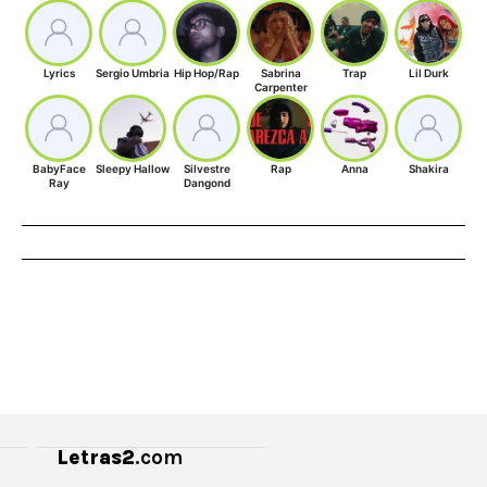
Lyrics
Sergio Umbria
Hip Hop/Rap
Sabrina
Trap
Lil Durk
Carpenter
BabyFace
Sleepy Hallow
Silvestre
Rap
Anna
Shakira
Ray
Dangond
Letras2
.com