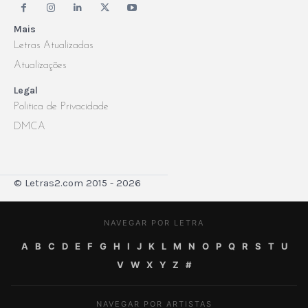
Mais
Letras Atualizadas
Atualizações
Legal
Politica de Privacidade
DMCA
© Letras2.com 2015 - 2026
NAVEGAR POR LETRA
A
B
C
D
E
F
G
H
I
J
K
L
M
N
O
P
Q
R
S
T
U
V
W
X
Y
Z
#
NAVEGAR POR ARTISTAS