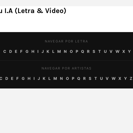
 I.A (Letra & Video)
NAVEGAR POR LETRA
B
C
D
E
F
G
H
I
J
K
L
M
N
O
P
Q
R
S
T
U
V
W
X
Y
NAVEGAR POR ARTISTAS
C
D
E
F
G
H
I
J
K
L
M
N
O
P
Q
R
S
T
U
V
W
X
Y
Z