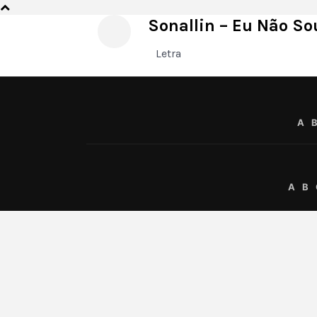
Sonallin – Eu Não Sou
Letra
A
A
B