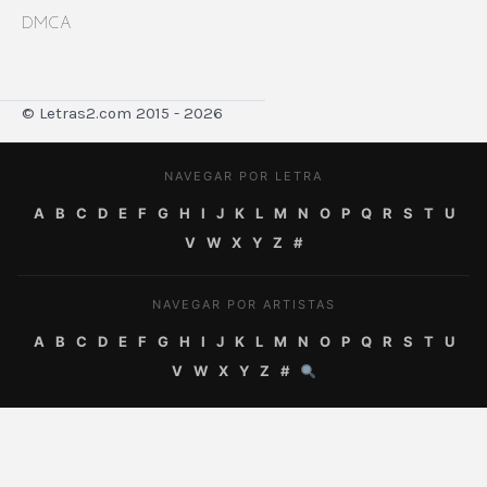
DMCA
© Letras2.com 2015 - 2026
NAVEGAR POR LETRA
A
B
C
D
E
F
G
H
I
J
K
L
M
N
O
P
Q
R
S
T
U
V
W
X
Y
Z
#
NAVEGAR POR ARTISTAS
A
B
C
D
E
F
G
H
I
J
K
L
M
N
O
P
Q
R
S
T
U
V
W
X
Y
Z
#