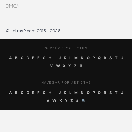
DMCA
© Letras2.com 2015 - 2026
NAVEGAR POR LETRA
A
B
C
D
E
F
G
H
I
J
K
L
M
N
O
P
Q
R
S
T
U
V
W
X
Y
Z
#
NAVEGAR POR ARTISTAS
A
B
C
D
E
F
G
H
I
J
K
L
M
N
O
P
Q
R
S
T
U
V
W
X
Y
Z
#