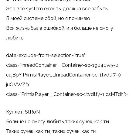
Это всё system error, ты должна все забыть
В моей системе сбой, но я понимаю
Вся жизнь была ошибкой, и я больше не смогу
любить
data-exclude-from-selection=”true”
class=”InreadContainer__Container-sc-19040w5-0
cujBpY PrimisPlayer__InreadContainer-sc-1tvdtf7-0
juOVWZ”>
class=”PrimisPlayer__Container-sc-1tvdtf7-1 csMTdh”>
Куплет: StRoN
Больше не смогу любить таких сучек, как ты
Таких сучек, как ты, таких сучек, как ты