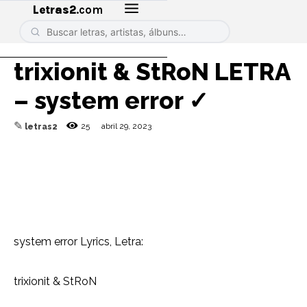
Letras2
.com
​trixionit & StRoN LETRA
– ​system error ✓
✎
25
abril 29, 2023
letras2
​system error Lyrics, Letra:
​trixionit & StRoN