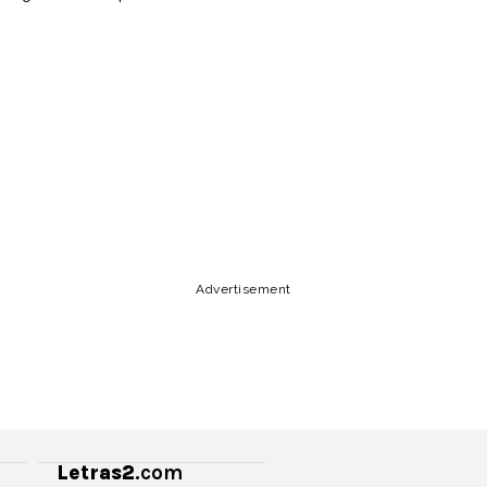
Lyrics, Letras, Paroles, Deutsche, Letras, Testi,Тексты,
Texty, Norske, Текстови, Versuri, Persian, Liricí, Lirik,
Nederlandse, Tagalog
Copy URL
Email
Facebook
Advertisement
Letras2
.com