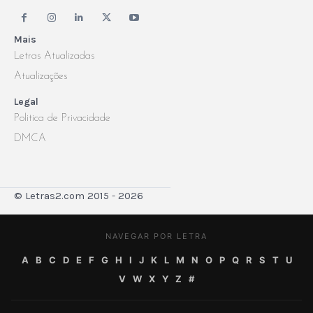
Mais
Letras Atualizadas
Atualizações
Legal
Politica de Privacidade
DMCA
© Letras2.com 2015 - 2026
NAVEGAR POR LETRA
A
B
C
D
E
F
G
H
I
J
K
L
M
N
O
P
Q
R
S
T
U
V
W
X
Y
Z
#