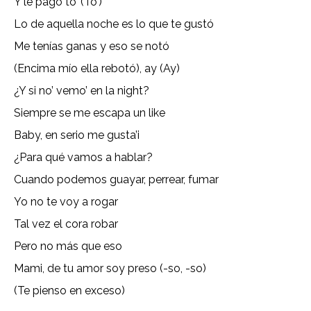
Y le pago to’ (To’)
Lo de aquella noche es lo que te gustó
Me tenías ganas y eso se notó
(Encima mío ella rebotó), ay (Ay)
¿Y si no’ vemo’ en la night?
Siempre se me escapa un like
Baby, en serio me gusta’i
¿Para qué vamos a hablar?
Cuando podemos guayar, perrear, fumar
Yo no te voy a rogar
Tal vez el cora robar
Pero no más que eso
Mami, de tu amor soy preso (-so, -so)
(Te pienso en exceso)