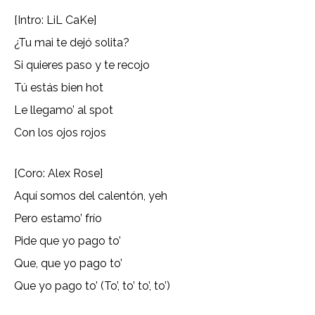
[Intro: LiL CaKe]
¿Tu mai te dejó solita?
Si quieres paso y te recojo
Tú estás bien hot
Le llegamo’ al spot
Con los ojos rojos
[Coro: Alex Rose]
Aquí somos del calentón, yeh
Pero estamo’ frío
Pide que yo pago to’
Que, que yo pago to’
Que yo pago to’ (To’, to’ to’, to’)