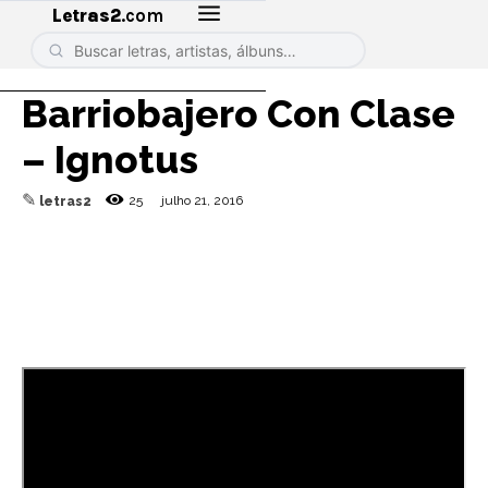
Letras2
.com
Barriobajero Con Clase
– Ignotus
✎
25
julho 21, 2016
letras2