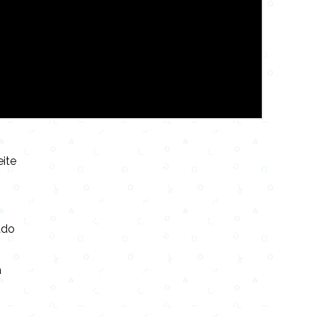
eite
o
ado
a