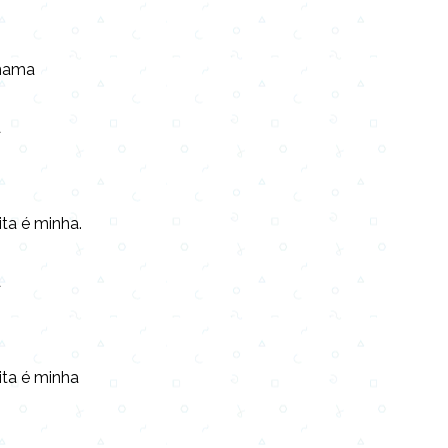
 mama
a
ta é minha.
a
ita é minha