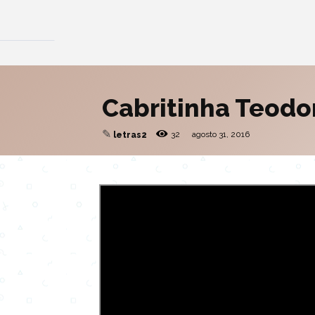
Cabritinha Teodo
✎
32
agosto 31, 2016
letras2