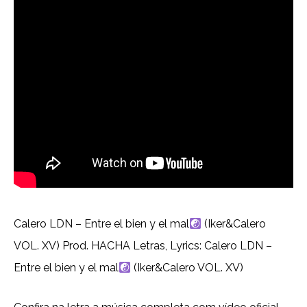
Calero LDN – Entre el bien y el mal
(Iker&Calero
VOL. XV) Prod. HACHA Letras, Lyrics: Calero LDN –
Entre el bien y el mal
(Iker&Calero VOL. XV)