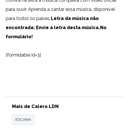
Confira na letra a música completa com vídeo oficial
para ouvir, Aprenda a cantar essa música. disponível
para todos os países
Letra da música não
encontrada: Envie a letra desta música.No
formulário!
[formidable id=3]
Lyrics, Letras, Paroles, Deutsche, Letras, Testi,Тексты,
Texty, Norske, Текстови, Versuri, Persian, Liricí, Lirik,
Nederlandse, Tagalog
Mais de Calero LDN
ESCAMA