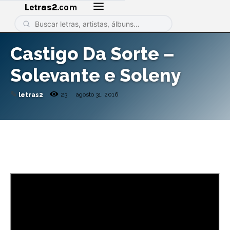
Letras2
.com
Castigo Da Sorte –
Solevante e Soleny
✎
23
agosto 31, 2016
letras2