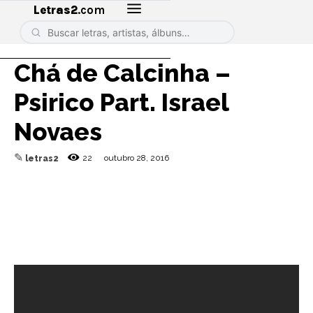
Letras2
.com
Chá de Calcinha –
Psirico Part. Israel
Novaes
✎
22
outubro 28, 2016
letras2