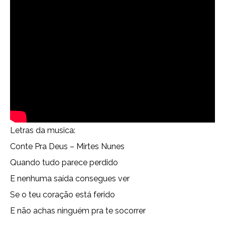
Letras da musica:
Conte Pra Deus – Mirtes Nunes
Quando tudo parece perdido
E nenhuma saída consegues ver
Se o teu coração está ferido
E não achas ninguém pra te socorrer