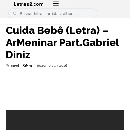
Letras2
.com
Cuida Bebê (Letra) –
ArMeninar Part.Gabriel
Diniz
✎
31
dezembro 13, 2016
cawi