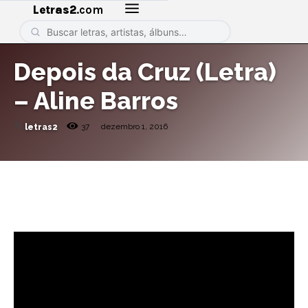
Letras2
.com
Depois da Cruz (Letra)
– Aline Barros
✎
37
dezembro 1, 2016
letras2