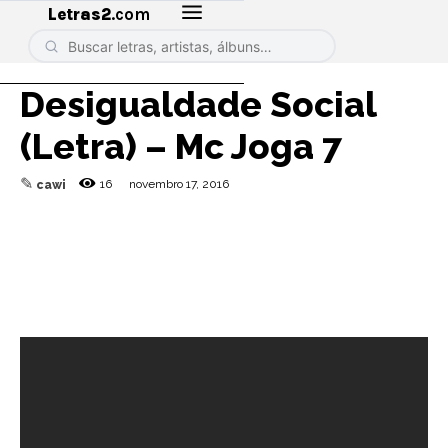
Letras2
.com
Desigualdade Social
(Letra) – Mc Joga 7
✎
16
novembro 17, 2016
cawi