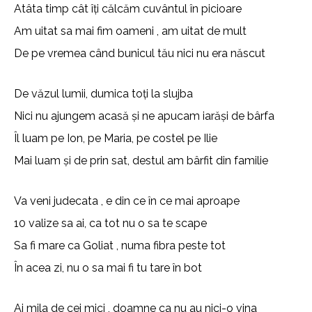
Atâta timp cât îți călcăm cuvântul în picioare
Am uitat sa mai fim oameni , am uitat de mult
De pe vremea când bunicul tău nici nu era născut
De văzul lumii, dumica toți la slujba
Nici nu ajungem acasă și ne apucam iarăși de bârfa
Îl luam pe Ion, pe Maria, pe costel pe Ilie
Mai luam și de prin sat, destul am bârfit din familie
Va veni judecata , e din ce în ce mai aproape
10 valize sa ai, ca tot nu o sa te scape
Sa fi mare ca Goliat , numa fibra peste tot
În acea zi, nu o sa mai fi tu tare în bot
Ai mila de cei mici , doamne ca nu au nici-o vina