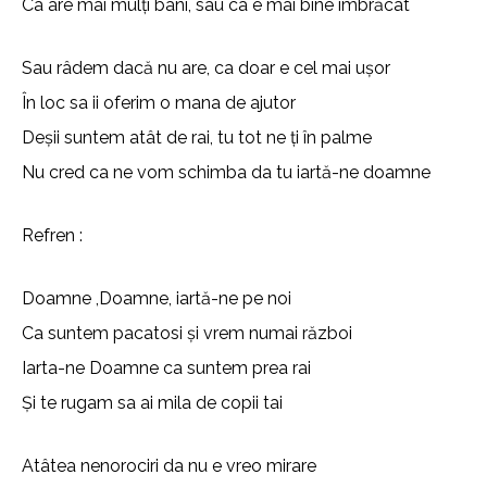
Ca are mai mulți bani, sau ca e mai bine îmbrăcat
Sau râdem dacă nu are, ca doar e cel mai ușor
În loc sa ii oferim o mana de ajutor
Deșii suntem atât de rai, tu tot ne ți în palme
Nu cred ca ne vom schimba da tu iartă-ne doamne
Refren :
Doamne ,Doamne, iartă-ne pe noi
Ca suntem pacatosi și vrem numai război
Iarta-ne Doamne ca suntem prea rai
Și te rugam sa ai mila de copii tai
Atâtea nenorociri da nu e vreo mirare