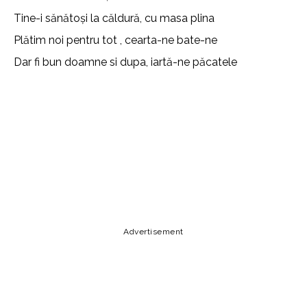
Tine-i sănătoși la căldură, cu masa plina
Plătim noi pentru tot , cearta-ne bate-ne
Dar fi bun doamne si dupa, iartă-ne păcatele
Lyrics, Letras, Paroles, Deutsche, Letras, Testi,Тексты,
Texty, Norske, Текстови, Versuri, Persian, Liricí, Lirik,
Nederlandse, Tagalog
Copy URL
Email
Facebook
Advertisement