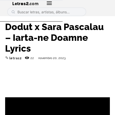
Letras2
.com
Dodut x Sara Pascalau
– Iarta-ne Doamne
Lyrics
✎
22
novembro 20, 2023
letras2