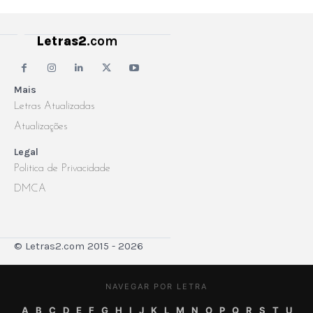
Letras2
.com
Mais
Letras Atualizadas
Atualizações
Legal
Politica de Privacidade
DMCA
© Letras2.com 2015 - 2026
NAVEGAR POR LETRA
A
B
C
D
E
F
G
H
I
J
K
L
M
N
O
P
Q
R
S
T
U