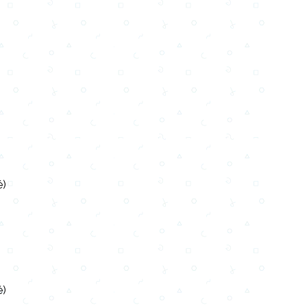
é)
é)