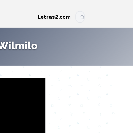
Letras2
.com
More
 Wilmilo