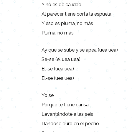
Y no es de calidad
Al parecer tiene corta la espuela
Y eso es pluma, no más
Pluma, no más
Ay que se sube y se apea (uea uea)
Se-se (el uea uea)
El-se (uea uea)
El-se (uea uea)
Yo se
Porque te tiene cansa
Levantándote a las seis
Dándose duro en el pecho