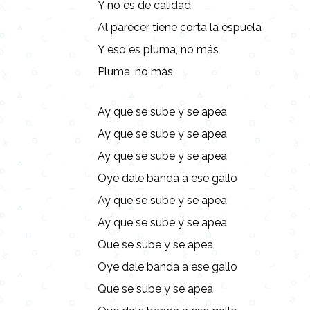
Y no es de calidad
Al parecer tiene corta la espuela
Y eso es pluma, no más
Pluma, no más
Ay que se sube y se apea
Ay que se sube y se apea
Ay que se sube y se apea
Oye dale banda a ese gallo
Ay que se sube y se apea
Ay que se sube y se apea
Que se sube y se apea
Oye dale banda a ese gallo
Que se sube y se apea