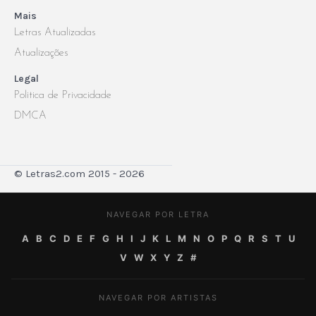
Mais
Letras Atualizadas
Atualizações
Legal
Politica de Privacidade
DMCA
© Letras2.com 2015 - 2026
NAVEGAR POR LETRA
A
B
C
D
E
F
G
H
I
J
K
L
M
N
O
P
Q
R
S
T
U
V
W
X
Y
Z
#
NAVEGAR POR ARTISTAS