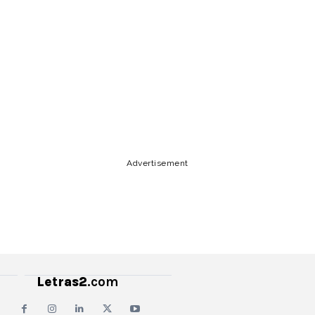
Lyrics, Letras, Paroles, Deutsche, Letras, Testi,Тексты,
Texty, Norske, Текстови, Versuri, Persian, Liricí, Lirik,
Nederlandse, Tagalog
Copy URL
Email
Facebook
Advertisement
Letras2
.com