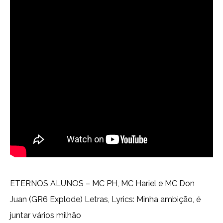
ETERNOS ALUNOS – MC PH, MC Hariel e MC Don
Juan (GR6 Explode) Letras, Lyrics: Minha ambição, é
juntar vários milhão