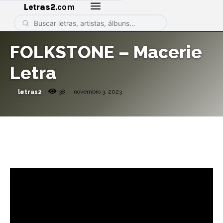
Letras2
.com
FOLKSTONE – Macerie
Letra
✎
38
novembro 3, 2023
letras2