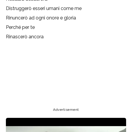
Distruggerò esseri umani come me
Rinuncerò ad ogni onore e gloria
Perché per te
Rinascerò ancora
Lyrics, Letras, Paroles, Deutsche, Letras, Testi,Тексты,
Texty, Norske, Текстови, Versuri, Persian, Liricí, Lirik,
Nederlandse, Tagalog
Copy URL
Email
Facebook
Advertisement