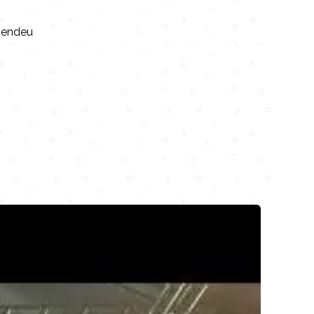
ependeu
Email
Facebook
WhatsApp
X