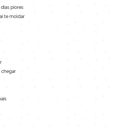
 dias piores
ai te moldar
r
i chegar
ais