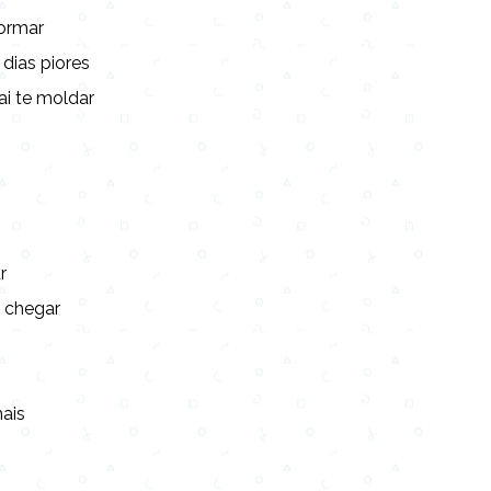
formar
 dias piores
ai te moldar
r
i chegar
ais