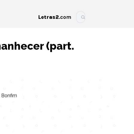
Letras2
.com
More
anhecer (part.
o Bonfim