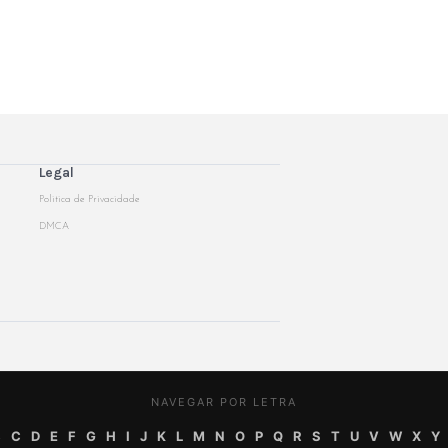
Legal
Politica de Privacidade
DMCA
NAVEGAR POR LETRA
B
C
D
E
F
G
H
I
J
K
L
M
N
O
P
Q
R
S
T
U
V
W
X
Y