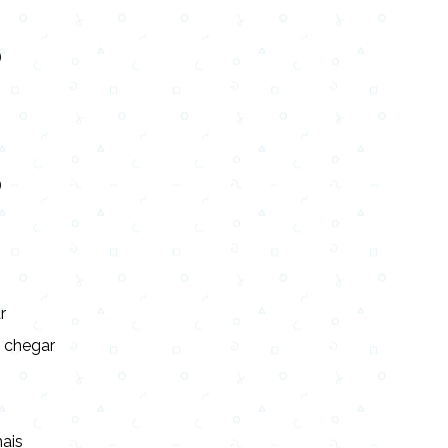
)
)
r
i chegar
ais