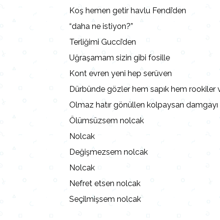
Koş hemen getir havlu Fendi’den
“daha ne istiyon?”
Terliğimi Gucci’den
Uğraşamam sizin gibi fosille
Kont evren yeni hep serüven
Dürbünde gözler hem sapık hem rookiler
Olmaz hatır gönüllen kolpaysan damgayı 
Ölümsüzsem nolcak
Nolcak
Değişmezsem nolcak
Nolcak
Nefret etsen nolcak
Seçilmişsem nolcak