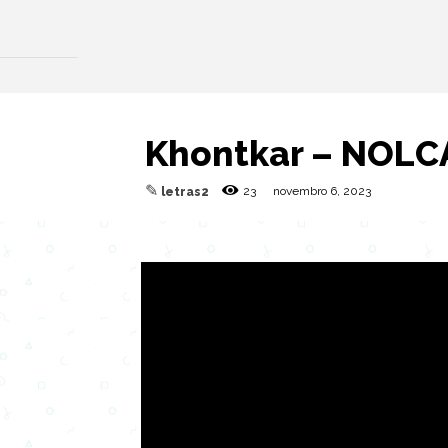
Khontkar – NOLCA
✎
23
novembro 6, 2023
letras2