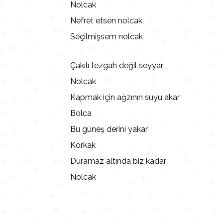
Nolcak
Nefret etsen nolcak
Seçilmişsem nolcak
Çakılı tezgah değil seyyar
Nolcak
Kapmak için ağzının suyu akar
Bolca
Bu güneş derini yakar
Korkak
Duramaz altında biz kadar
Nolcak
Lyrics, Letras, Paroles, Deutsche, Letras, 
Persian, Liricí, Lirik, Nederlandse, Tagalog