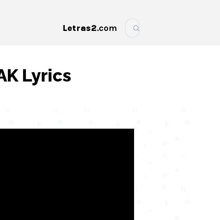
Letras2
.com
More
K Lyrics