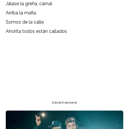
Jálase la greña, carnal
Arriba la mafia
Somos de la calle
Ahorita todos están callados
Lyrics, Letras, Paroles, Deutsche, Letras, Testi,Тексты,
Texty, Norske, Текстови, Versuri, Persian, Liricí, Lirik,
Nederlandse, Tagalog
Copy URL
Email
Facebook
Advertisement