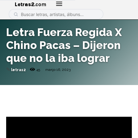
Letras2
.com
Letra Fuerza Regida X
Chino Pacas – Dijeron
que no la iba lograr
✎
45
março 16, 2023
letras2