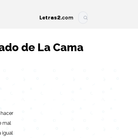
Letras2
.com
More
Lado de La Cama
:
 hacer
e mal
 igual