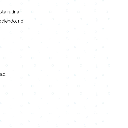
ta rutina
jodiendo, no
e
dad
o
n