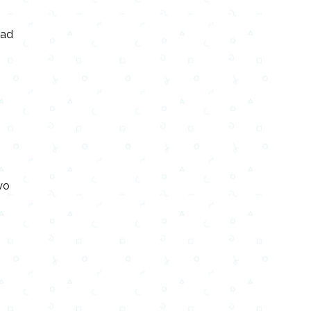
dad
o
n
yo