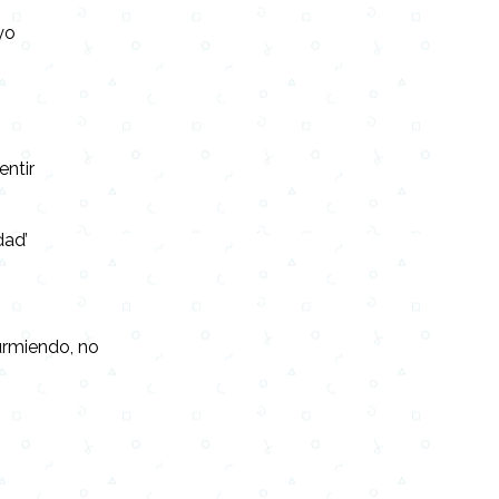
yo
entir
dad’
urmiendo, no
e