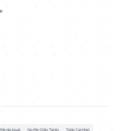
te
o
n
Testi,Тексты, Texty, Norske, Текстови, Versuri,
Me da Igual
No Me Odio Tanto
Todo Cambió