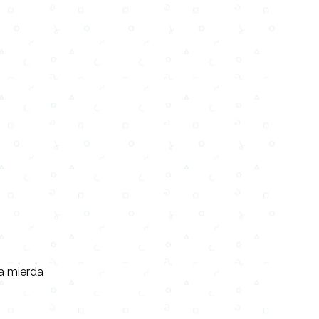
s
la mierda