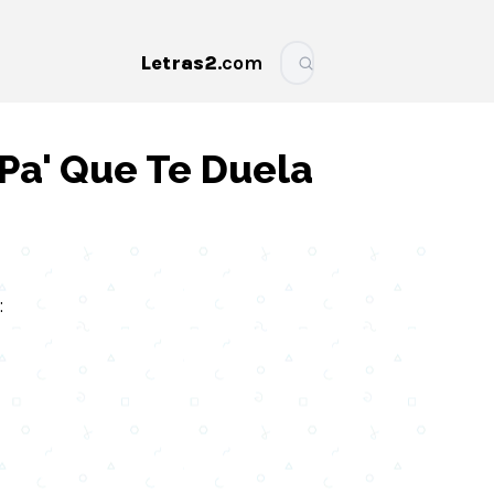
Letras2
.com
More
 Pa' Que Te Duela
: