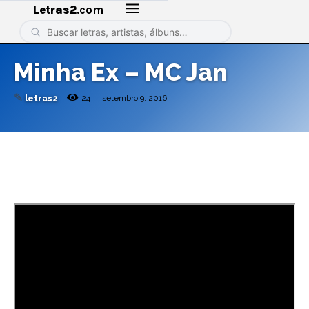
Letras2
.com
Minha Ex – MC Jan
✎
24
setembro 9, 2016
letras2