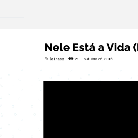
Nele Está a Vida (
✎
21
outubro 26, 2016
letras2