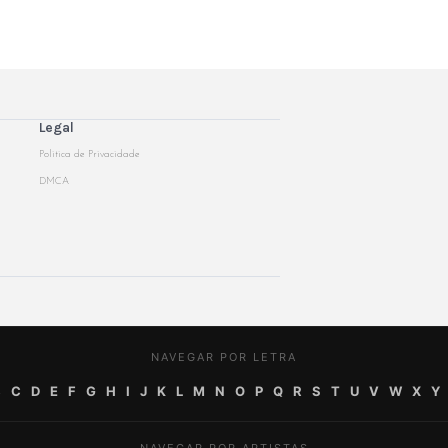
Legal
Politica de Privacidade
DMCA
NAVEGAR POR LETRA
B
C
D
E
F
G
H
I
J
K
L
M
N
O
P
Q
R
S
T
U
V
W
X
Y
NAVEGAR POR ARTISTAS