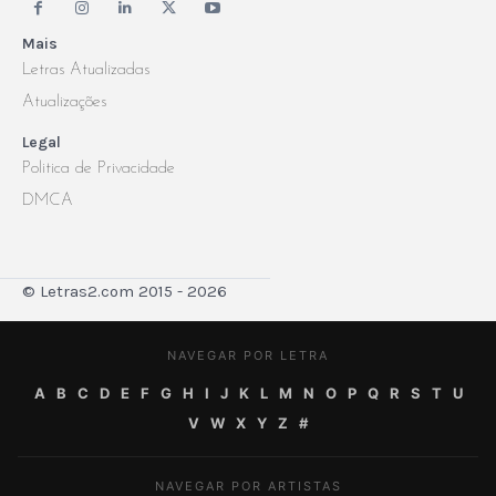
Mais
Letras Atualizadas
Atualizações
Legal
Politica de Privacidade
DMCA
© Letras2.com 2015 - 2026
NAVEGAR POR LETRA
A
B
C
D
E
F
G
H
I
J
K
L
M
N
O
P
Q
R
S
T
U
V
W
X
Y
Z
#
NAVEGAR POR ARTISTAS