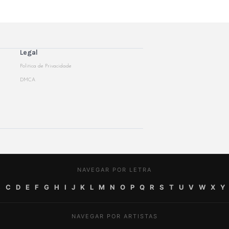
Legal
Politica de Privacidade
DMCA
NAVEGAR POR LETRA
B
C
D
E
F
G
H
I
J
K
L
M
N
O
P
Q
R
S
T
U
V
W
X
Y
NAVEGAR POR ARTISTAS