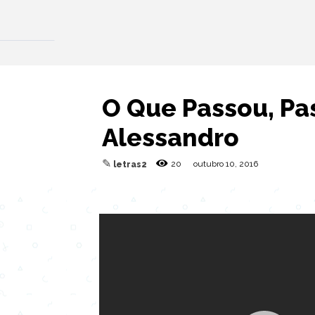
O Que Passou, Pas
Alessandro
✎
20
outubro 10, 2016
letras2