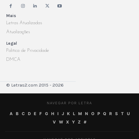
Mais
Letras Atualizadas
Atualizações
Legal
Politica de Privacidade
DMCA
© Letras2.com 2015 - 2026
NAVEGAR POR LETRA
A
B
C
D
E
F
G
H
I
J
K
L
M
N
O
P
Q
R
S
T
U
V
W
X
Y
Z
#