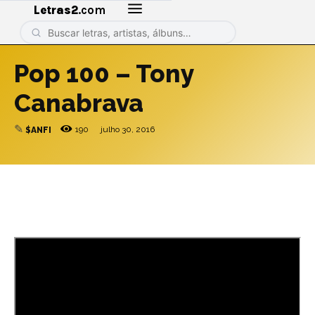
Letras2
.com
Pop 100 – Tony
Canabrava
✎
190
julho 30, 2016
$ANFI