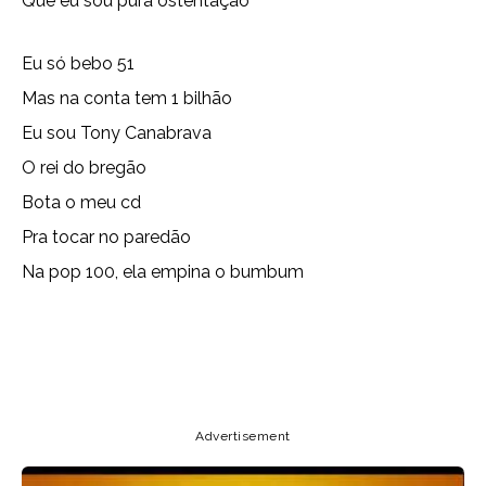
Que eu sou pura ostentação
Eu só bebo 51
Mas na conta tem 1 bilhão
Eu sou Tony Canabrava
O rei do bregão
Bota o meu cd
Pra tocar no paredão
Na pop 100, ela empina o bumbum
Copy URL
Email
Facebook
Advertisement