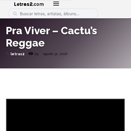
Letras2
.com
Pra Viver – Cactu’s
Reggae
✎
24
agosto 31, 2016
letras2