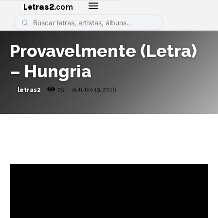
Letras2
.com
Provavelmente (Letra)
– Hungria
✎
25
outubro 19, 2016
letras2