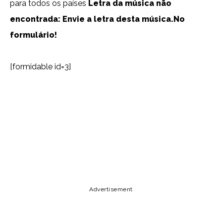
para todos os países
Letra da música não
encontrada: Envie a letra desta música.No
formulário!
[formidable id=3]
Lyrics, Letras, Paroles, Deutsche, Letras, Testi,Тексты,
Texty, Norske, Текстови, Versuri, Persian, Liricí, Lirik,
Nederlandse, Tagalog
Copy URL
Email
Facebook
Advertisement