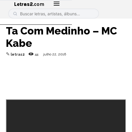
Letras2
.com
Ta Com Medinho – MC
Kabe
✎
44
julho 22, 2016
letras2