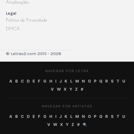
Atualizações
Legal
Politica de Privacidade
DMCA
© Letras2.com 2015 - 2026
NAVEGAR POR LETRA
A
B
C
D
E
F
G
H
I
J
K
L
M
N
O
P
Q
R
S
T
U
V
W
X
Y
Z
#
NAVEGAR POR ARTISTAS
A
B
C
D
E
F
G
H
I
J
K
L
M
N
O
P
Q
R
S
T
U
V
W
X
Y
Z
#