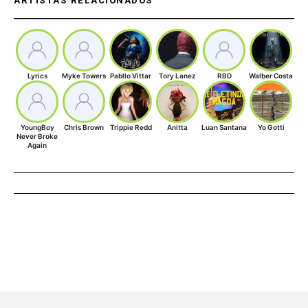
ARTISTAS RELACIONADOS
Lyrics
Myke Towers
Pabllo Vittar
Tory Lanez
RBD
Walber Costa
YoungBoy
Chris Brown
Trippie Redd
Anitta
Luan Santana
Yo Gotti
Never Broke
Again