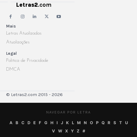
Letras2
.com
Mais
Letras Atualizadas
Atualizações
Legal
Politica de Privacidade
DMCA
© Letras2.com 2015 - 2026
NAVEGAR POR LETRA
A
B
C
D
E
F
G
H
I
J
K
L
M
N
O
P
Q
R
S
T
U
V
W
X
Y
Z
#