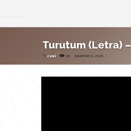
Turutum (Letra) 
✎
25
novembro 2, 2016
cawi