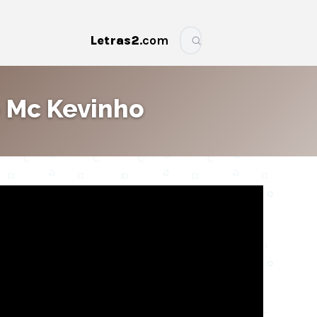
Letras2
.com
More
– Mc Kevinho