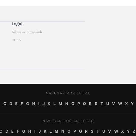
Legal
Politica de Privacidade
DMCA
NAVEGAR POR LETRA
B
C
D
E
F
G
H
I
J
K
L
M
N
O
P
Q
R
S
T
U
V
W
X
Y
NAVEGAR POR ARTISTAS
C
D
E
F
G
H
I
J
K
L
M
N
O
P
Q
R
S
T
U
V
W
X
Y
Z