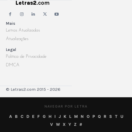
Letras2
.com
Mais
Letras Atualizadas
Atualizações
Legal
Politica de Privacidade
DMCA
© Letras2.com 2015 - 2026
NAVEGAR POR LETRA
A
B
C
D
E
F
G
H
I
J
K
L
M
N
O
P
Q
R
S
T
U
V
W
X
Y
Z
#