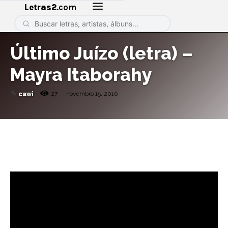
Letras2
.com
Último Juízo (letra) –
Mayra Itaborahy
✎
27
novembro 15, 2016
cawi