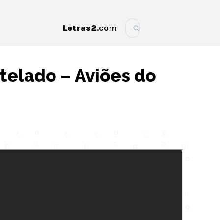
Letras2
.com
More
elado – Aviões do