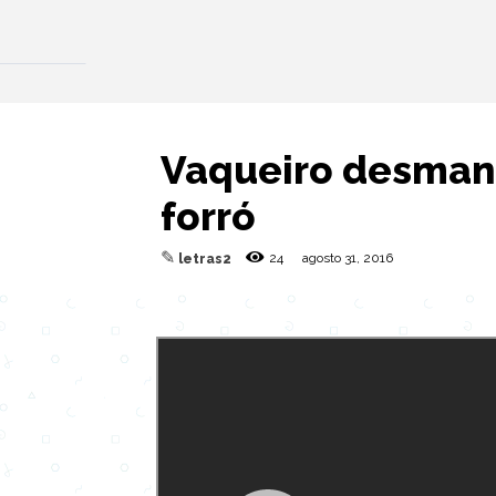
Vaqueiro desmant
forró
✎
24
agosto 31, 2016
letras2