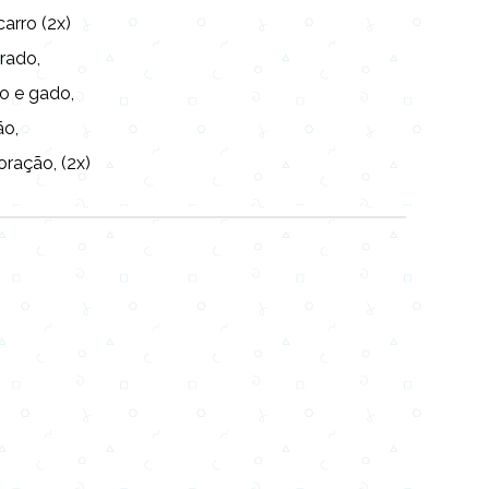
arro (2x)
rado,
lo e gado,
ão,
ração, (2x)