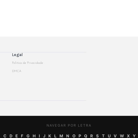
Legal
Politica de Privacidade
DMCA
NAVEGAR POR LETRA
B
C
D
E
F
G
H
I
J
K
L
M
N
O
P
Q
R
S
T
U
V
W
X
Y