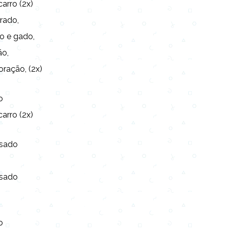
arro (2x)
rado,
lo e gado,
ão,
ração, (2x)
o
arro (2x)
asado
asado
o