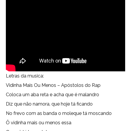
Letras da musica:
Vidinha Mais Ou Menos – Apóstolos do Rap
Coloca um aba reta e acha que é malandro
Diz que não namora, que hoje tá ficando
No frevo com as banda o moleque tá moscando
Ô vidinha mais ou menos essa